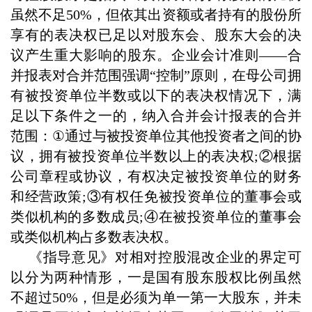
虽然不足50%，但依其出资额或者持有的股份所
享有的表决权已足以对股东会、股东大会的决
议产生重大影响的股东。企业会计准则——合
并报表对合并范围强调“控制”原则，在
母公司拥
有被投资单位半数或以下的表决权情况下，满
足以下条件之一的，纳入合并会计报表的合并
范围：
①
通过与被投资单位其他投资者之间的协
议，拥有被投资单位半数以上的表决权
;
②根据
公司章程
或协议，有权决定被投资单位的财务
和经营政策
;
③有权任免被投资单位的董事会或
类似机构的多数成员
;
④在被投资单位的董事会
或类似机构占多数表决权。
《指导意见》对相对控股混改企业的界定可
以分为两种情形，一是国有股东股权比例虽然
不超过50%，但是必须为单一第一大股东，并未