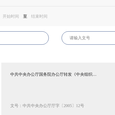
至
中共中央办公厅国务院办公厅转发《中央组织部、财政部、人事部、劳动和社会保障部、国务院国有资产监督管理委员会关于做好国有改制和破产企业离休干部管理服务工作的意见》的通知
文号：中共中央办公厅厅字〔2005〕12号